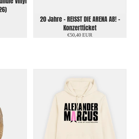
undle Vinyl
26)
20 Jahre - REISST DIE ARENA AB! -
Konzertticket
€50,40 EUR